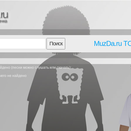
MuzDa.ru T
Поиск
йдено (песни можно слушать или скачать):
чего не найдено