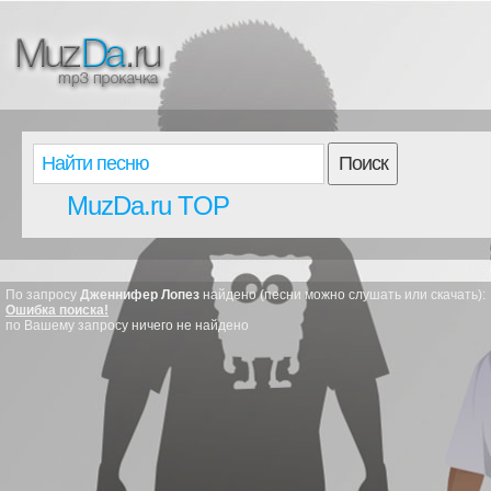
Поиск
MuzDa.ru TOP
По запросу
Дженнифер Лопез
найдено (песни можно слушать или скачать):
Ошибка поиска!
по Вашему запросу ничего не найдено