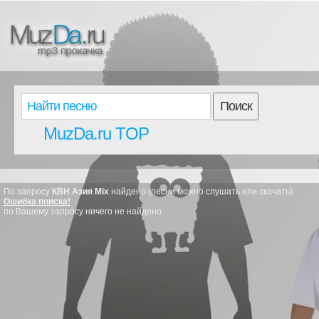
Поиск
MuzDa.ru TOP
По запросу
КВН Азия Mix
найдено (песни можно слушать или скачать):
Ошибка поиска!
по Вашему запросу ничего не найдено