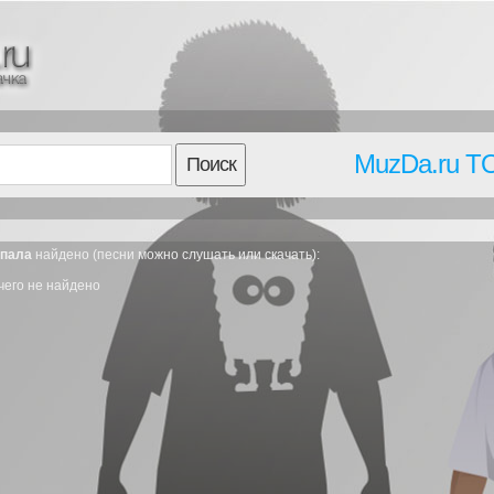
MuzDa.ru T
Поиск
упала
найдено (песни можно слушать или скачать):
чего не найдено