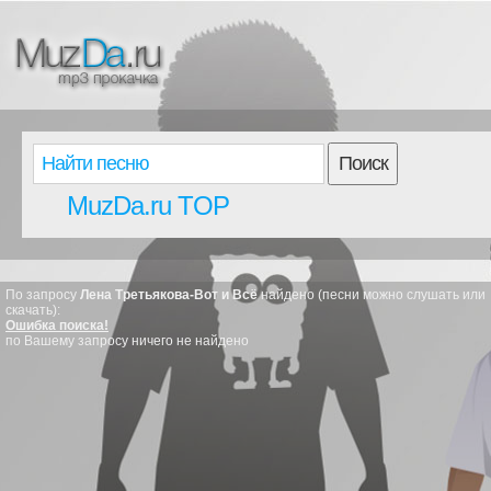
Поиск
MuzDa.ru TOP
По запросу
Лена Третьякова-Вот и Всё
найдено (песни можно слушать или
скачать):
Ошибка поиска!
по Вашему запросу ничего не найдено