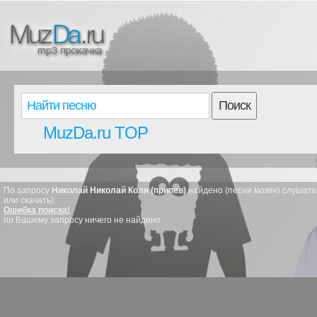
Поиск
MuzDa.ru TOP
По запросу
Николай Николай Коля (припев)
найдено (песни можно слушать
или скачать):
Ошибка поиска!
по Вашему запросу ничего не найдено