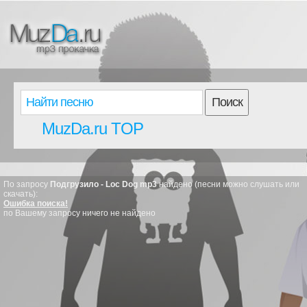
Поиск
MuzDa.ru TOP
По запросу
Подгрузило - Loc Dog mp3
найдено (песни можно слушать или
скачать):
Ошибка поиска!
по Вашему запросу ничего не найдено