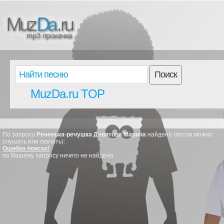
Поиск
MuzDa.ru TOP
По запросу
Реченька-речушка Девятова Марина
найдено (песни можно
слушать или скачать):
Ошибка поиска!
по Вашему запросу ничего не найдено