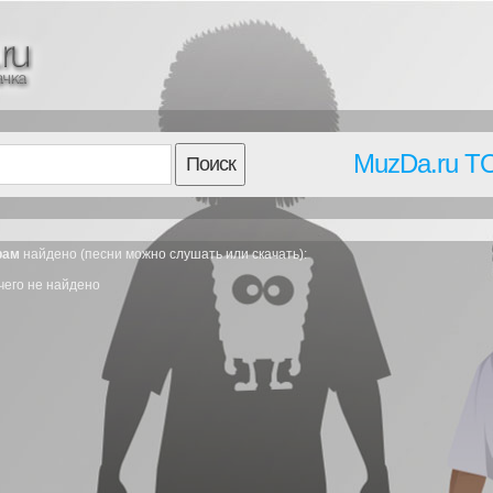
MuzDa.ru T
Поиск
грам
найдено (песни можно слушать или скачать):
чего не найдено