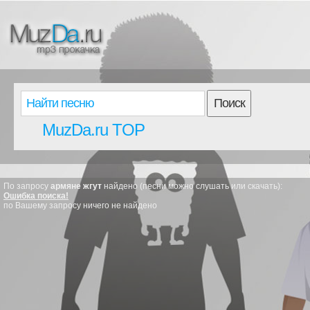
Поиск
MuzDa.ru TOP
По запросу
армяне жгут
найдено (песни можно слушать или скачать):
Ошибка поиска!
по Вашему запросу ничего не найдено