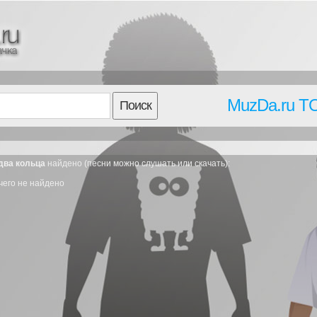
MuzDa.ru T
Поиск
два кольца
найдено (песни можно слушать или скачать):
чего не найдено