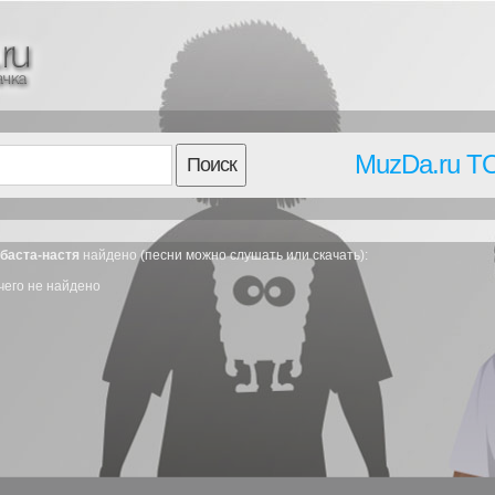
MuzDa.ru T
Поиск
 баста-настя
найдено (песни можно слушать или скачать):
чего не найдено