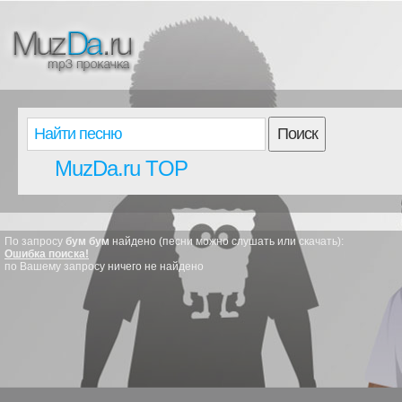
Поиск
MuzDa.ru TOP
По запросу
бум бум
найдено (песни можно слушать или скачать):
Ошибка поиска!
по Вашему запросу ничего не найдено