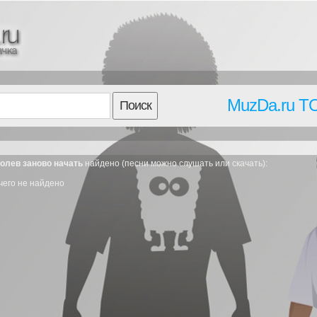
MuzDa.ru T
Поиск
ролев заново начать
найдено (песни можно слушать или скачать):
чего не найдено