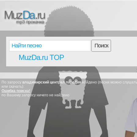
Поиск
MuzDa.ru TOP
По запросу
владимирский централ пародия
найдено (песни можно слушат
или скачать):
Ошибка поиска!
по Вашему запросу ничего не найдено