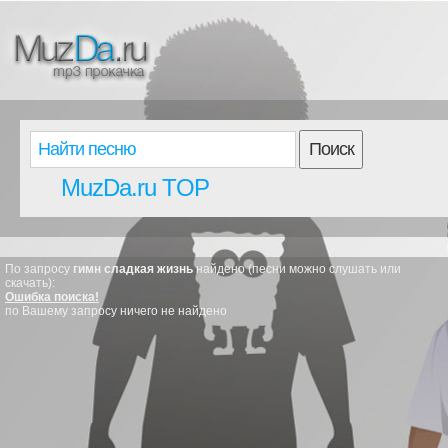
Поиск
MuzDa.ru TOP
По запросу
гимн сладкая жизнь
найдено (песни можно слушать или
скачать):
Ошибка поиска!
по Вашему запросу ничего не найдено