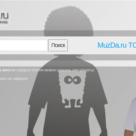
MuzDa.ru T
Поиск
а вместе
найдено (песни можно слушать или скачать):
чего не найдено