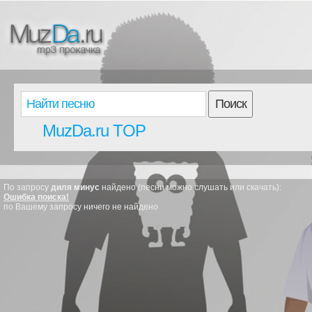
Поиск
MuzDa.ru TOP
По запросу
диля минус
найдено (песни можно слушать или скачать):
Ошибка поиска!
по Вашему запросу ничего не найдено