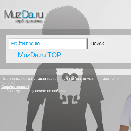
Поиск
MuzDa.ru TOP
По запросу
если ты такая гордая
найдено (песни можно слушать или
скачать):
Ошибка поиска!
по Вашему запросу ничего не найдено