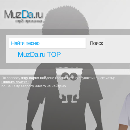
Поиск
MuzDa.ru TOP
По запросу
жду парня
найдено (песни можно слушать или скачать):
Ошибка поиска!
по Вашему запросу ничего не найдено