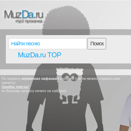
Поиск
MuzDa.ru TOP
По запросу
иеромонах нафанаил
найдено (песни можно слушать или
скачать):
Ошибка поиска!
по Вашему запросу ничего не найдено