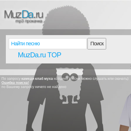
Поиск
MuzDa.ru TOP
По запросу
камеди клаб муха
найдено (песни можно слушать или скачать):
Ошибка поиска!
по Вашему запросу ничего не найдено