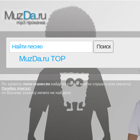
Поиск
MuzDa.ru TOP
По запросу
лили оганесян
найдено (песни можно слушать или скачать):
Ошибка поиска!
по Вашему запросу ничего не найдено