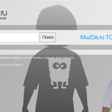
MuzDa.ru T
Поиск
отенок
найдено (песни можно слушать или скачать):
чего не найдено