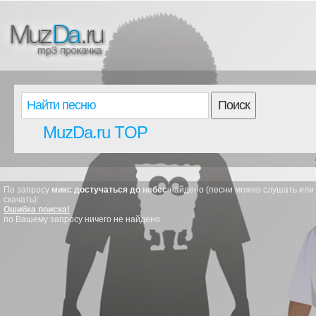
Поиск
MuzDa.ru TOP
По запросу
микс достучаться до небес
найдено (песни можно слушать или
скачать):
Ошибка поиска!
по Вашему запросу ничего не найдено