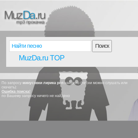
Поиск
MuzDa.ru TOP
По запросу
минусовки лирика реп
найдено (песни можно слушать или
скачать):
Ошибка поиска!
по Вашему запросу ничего не найдено