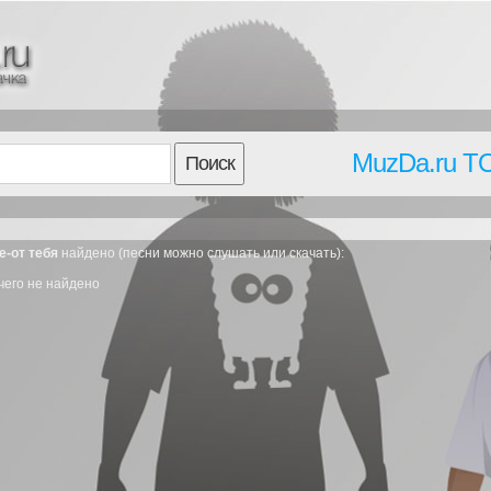
MuzDa.ru T
Поиск
е-от тебя
найдено (песни можно слушать или скачать):
чего не найдено