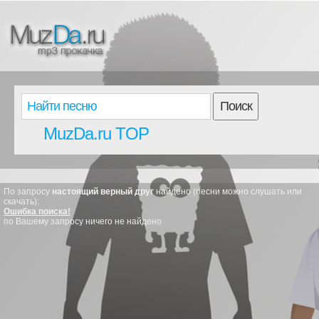
Поиск
MuzDa.ru TOP
По запросу
настоящий верный друг
найдено (песни можно слушать или
скачать):
Ошибка поиска!
по Вашему запросу ничего не найдено