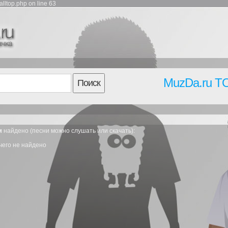
lltop.php on line 63
MuzDa.ru T
Поиск
м
найдено (песни можно слушать или скачать):
чего не найдено