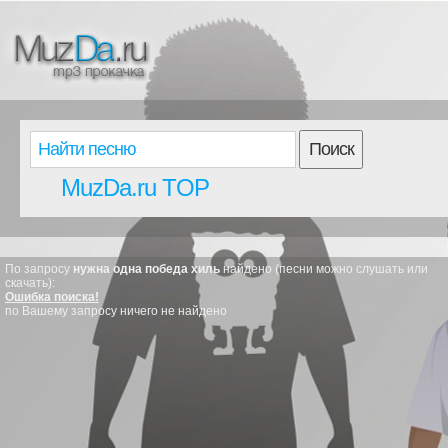
Поиск
MuzDa.ru TOP
По запросу
нужна одна победа хиль
найдено (песни можно слушать или
скачать):
Ошибка поиска!
по Вашему запросу ничего не найдено