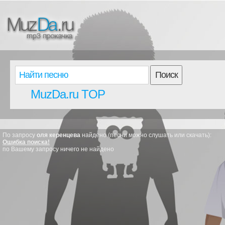
Поиск
MuzDa.ru TOP
По запросу
оля керенцева
найдено (песни можно слушать или скачать):
Ошибка поиска!
по Вашему запросу ничего не найдено