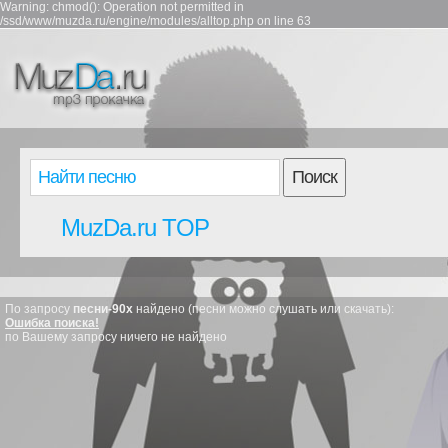
Warning: chmod(): Operation not permitted in
/ssd/www/muzda.ru/engine/modules/alltop.php on line 63
Поиск
MuzDa.ru TOP
По запросу
песни-90х
найдено (песни можно слушать или скачать):
Ошибка поиска!
по Вашему запросу ничего не найдено