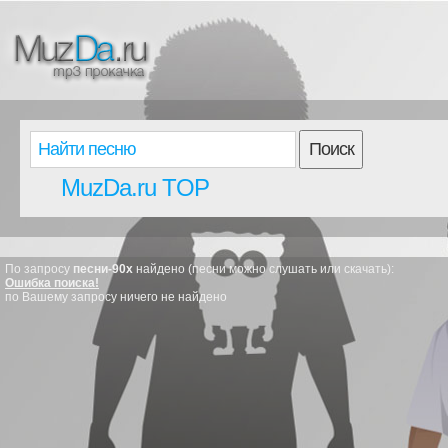
Поиск
MuzDa.ru TOP
По запросу
песни-90х
найдено (песни можно слушать или скачать):
Ошибка поиска!
по Вашему запросу ничего не найдено