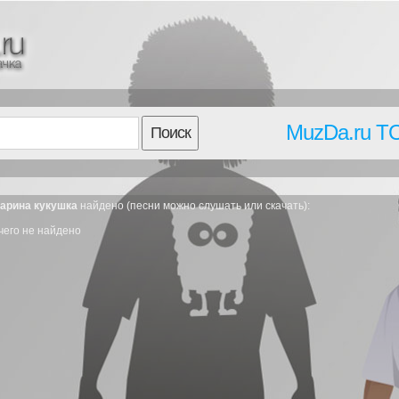
MuzDa.ru T
Поиск
гарина кукушка
найдено (песни можно слушать или скачать):
чего не найдено