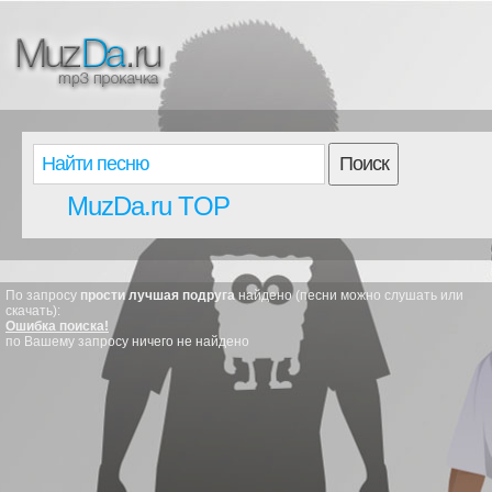
Поиск
MuzDa.ru TOP
По запросу
прости лучшая подруга
найдено (песни можно слушать или
скачать):
Ошибка поиска!
по Вашему запросу ничего не найдено