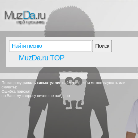
Поиск
MuzDa.ru TOP
По запросу
риваль хисматуллин
найдено (песни можно слушать или
скачать):
Ошибка поиска!
по Вашему запросу ничего не найдено