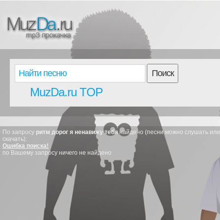
Поиск
MuzDa.ru TOP
По запросу
ритм дорог я ненавижу тебя
найдено (песни можно слушать или
скачать):
Ошибка поиска!
по Вашему запросу ничего не найдено