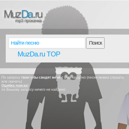
Поиск
MuzDa.ru TOP
По запросу
твои губы сводят меня с ума
найдено (песни можно слушать
или скачать):
Ошибка поиска!
по Вашему запросу ничего не найдено