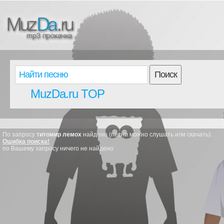
Поиск
MuzDa.ru TOP
По запросу
титомир лемох
найдено (песни можно слушать или скачать):
Ошибка поиска!
по Вашему запросу ничего не найдено