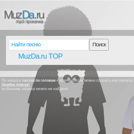
Поиск
MuzDa.ru TOP
По запросу
топ,топ по головам
найдено (песни можно слушать или скачать):
Ошибка поиска!
по Вашему запросу ничего не найдено