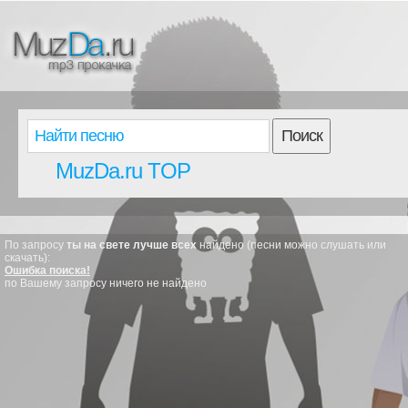
Поиск
MuzDa.ru TOP
По запросу
ты на свете лучше всех
найдено (песни можно слушать или
скачать):
Ошибка поиска!
по Вашему запросу ничего не найдено