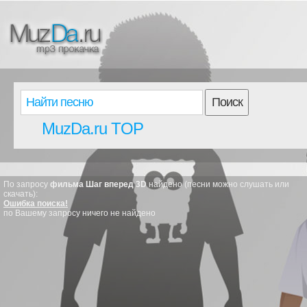
Поиск
MuzDa.ru TOP
По запросу
фильма Шаг вперед 3D
найдено (песни можно слушать или
скачать):
Ошибка поиска!
по Вашему запросу ничего не найдено