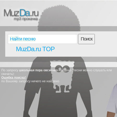
Поиск
MuzDa.ru TOP
По запросу
школьная пора овсиенко
найдено (песни можно слушать или
скачать):
Ошибка поиска!
по Вашему запросу ничего не найдено