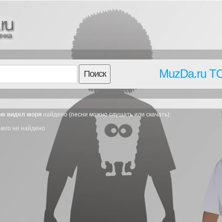
MuzDa.ru T
Поиск
 не видел моря
найдено (песни можно слушать или скачать):
чего не найдено