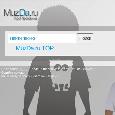
Поиск
MuzDa.ru TOP
По запросу
..(-)-(-)..
найдено (песни можно слушать или скачать):
Ошибка поиска!
по Вашему запросу ничего не найдено