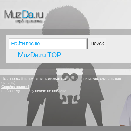
Поиск
MuzDa.ru TOP
По запросу
5 плюх- я не наркоман
найдено (песни можно слушать или
скачать):
Ошибка поиска!
по Вашему запросу ничего не найдено