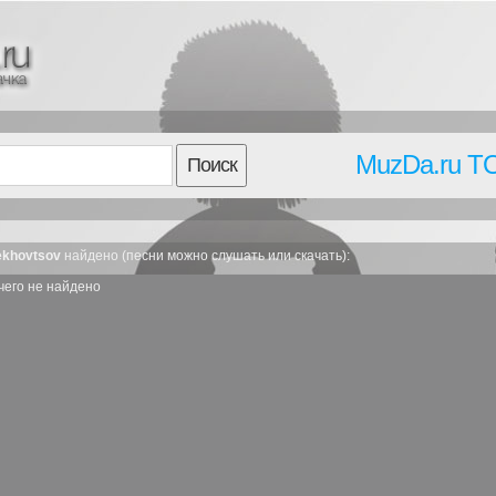
MuzDa.ru T
Поиск
ekhovtsov
найдено (песни можно слушать или скачать):
чего не найдено