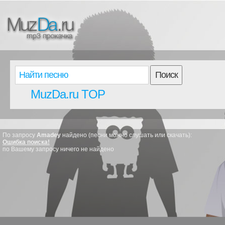
Поиск
MuzDa.ru TOP
По запросу
Amadey
найдено (песни можно слушать или скачать):
Ошибка поиска!
по Вашему запросу ничего не найдено