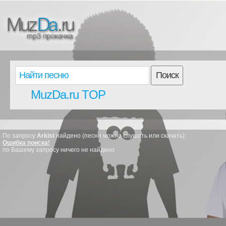
Поиск
MuzDa.ru TOP
По запросу
Arkist
найдено (песни можно слушать или скачать):
Ошибка поиска!
по Вашему запросу ничего не найдено