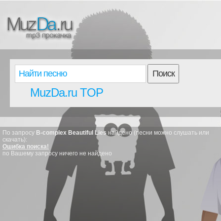
Поиск
MuzDa.ru TOP
По запросу
B-complex Beautiful Lies
найдено (песни можно слушать или
скачать):
Ошибка поиска!
по Вашему запросу ничего не найдено